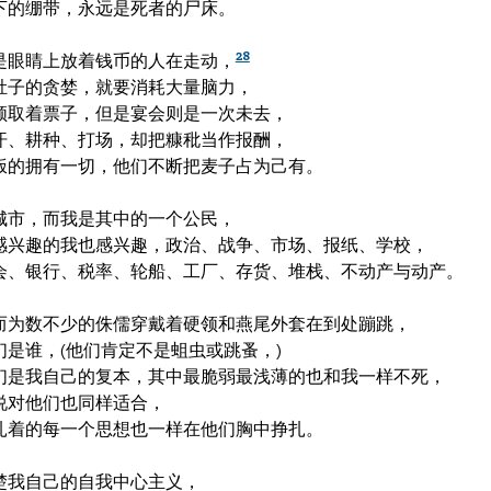
下的绷带，永远是死者的尸床。

28
是眼睛上放着钱币的人在走动，
肚子的贪婪，就要消耗大量脑力，

领取着票子，但是宴会则是一次未去，

汗、耕种、打场，却把糠秕当作报酬，

饭的拥有一切，他们不断把麦子占为己有。

城市，而我是其中的一个公民，

感兴趣的我也感兴趣，政治、战争、市场、报纸、学校，

会、银行、税率、轮船、工厂、存货、堆栈、不动产与动产。

而为数不少的侏儒穿戴着硬领和燕尾外套在到处蹦跳，

是谁，(他们肯定不是蛆虫或跳蚤，)

们是我自己的复本，其中最脆弱最浅薄的也和我一样不死，

说对他们也同样适合，

扎着的每一个思想也一样在他们胸中挣扎。

楚我自己的自我中心主义，
