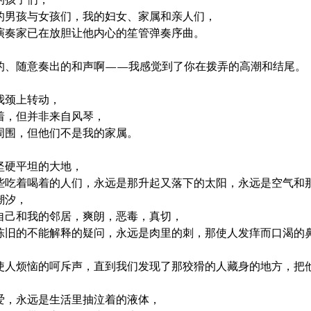
的男孩与女孩们，我的妇女、家属和亲人们，

演奏家已在放胆让他内心的笙管弹奏序曲。

的、随意奏出的和声啊——我感觉到了你在拨弄的高潮和结尾。

颈上转动，

着，但并非来自风琴，

周围，但他们不是我的家属。

坚硬平坦的大地，

些吃着喝着的人们，永远是那升起又落下的太阳，永远是空气和那
汐，

自己和我的邻居，爽朗，恶毒，真切，

陈旧的不能解释的疑问，永远是肉里的刺，那使人发痒而口渴的鼻
使人烦恼的呵斥声，直到我们发现了那狡猾的人藏身的地方，把他


爱，永远是生活里抽泣着的液体，
