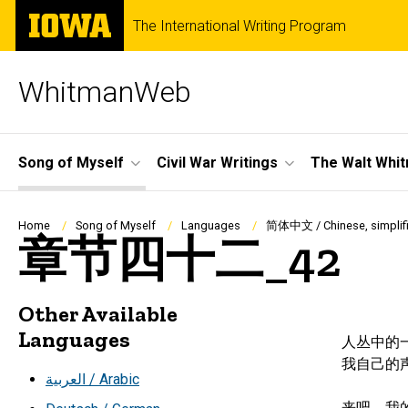
Skip
The
The International Writing Program
to
University
main
of
content
Iowa
WhitmanWeb
Site
Song of Myself
Civil War Writings
The Walt Whi
Main
Navigation
Breadcrumb
Home
Song of Myself
Languages
简体中文 / Chinese, simplif
章节四十二_42
Other Available
Languages
人丛中的一
我自己的
العربية / Arabic
来吧，我的