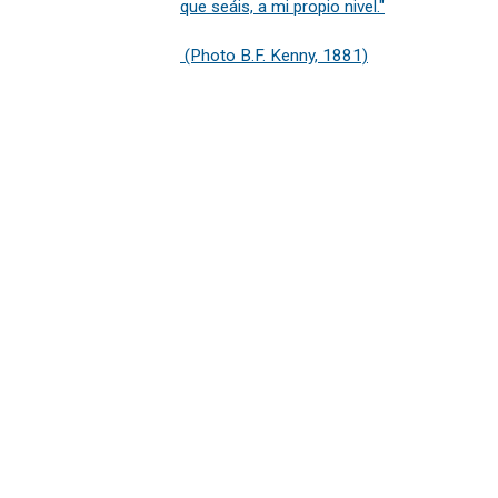
que seáis, a mi propio nivel."
(Photo B.F. Kenny, 1881)