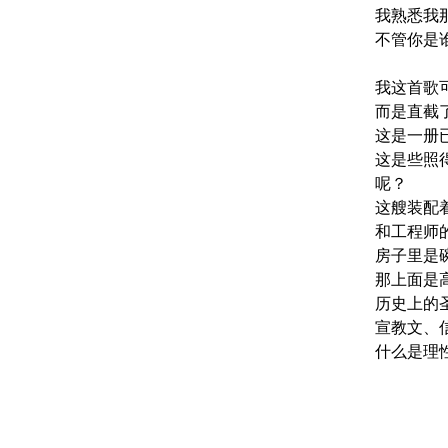
我熟悉我
不管你是
我这首歌
而是直截
这是一册
这是些照
呢？

这艘装配
和工程师的
房子里是
那上面是
历史上的圣
宣教文、
什么是理