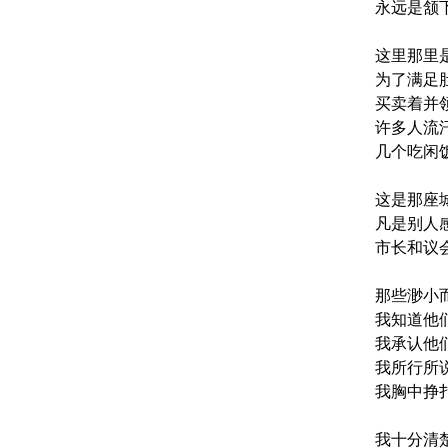
永远是颔
这里那里
为了满足
买卖着并
许多人流
几个吃闲
这是那座
凡是别人
市长和议
那些渺小
我知道他们
我承认他
我所行所
我胸中挣
我十分清