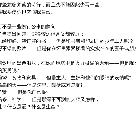
那些兼容并蓄的诗行，而且决不能因此少写一些，

谁我要使你也充满我自己。

可不是一些例行公事的辞句，

了当提出问题，跳得较远但含义却较近；

已经印好、装订好的书——但是印书者和印刷厂的少年工人呢？

得不错的照片——但是你在怀里紧紧搂着的实实在在的妻子或朋友
着铁甲的黑色船只，在她的炮塔里是火力极猛的大炮——但是舰长
英勇呢？

碗盏、食物和家具——但是主人、主妇和他们的眼睛的表情呢?

高高的天——但是这里、隔壁或对过呢?

贤——但是你自己呢?

信条、神学——但是那深不可测的人脑又怎样，

性？什么是爱？什么是生命？