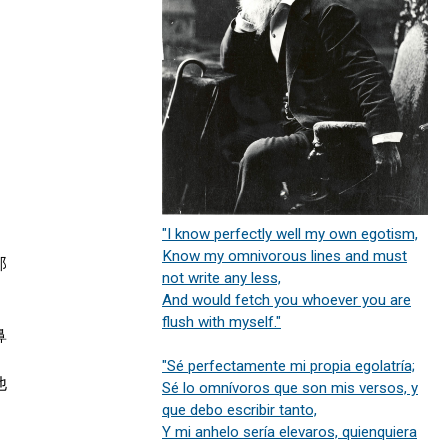
"I know perfectly well my own egotism,
Know my omnivorous lines and must


not write any less,
And would fetch you whoever you are
flush with myself."


"Sé perfectamente mi propia egolatría;


Sé lo omnívoros que son mis versos, y
que debo escribir tanto,
Y mi anhelo sería elevaros, quienquiera