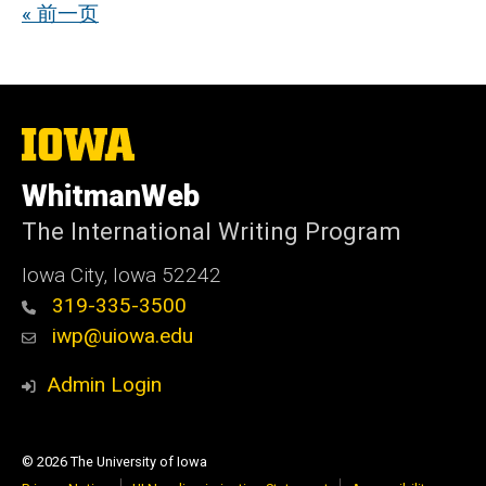
« 前一页
The
University
of
WhitmanWeb
Iowa
The International Writing Program
Iowa City, Iowa 52242
319-335-3500
iwp@uiowa.edu
Admin Login
© 2026 The University of Iowa