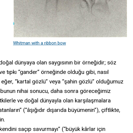
e
Whitman with a ribbon bow
 doğal dünyaya olan saygısının bir örneğidir; söz
ve tıpkı “gander” örneğinde olduğu gibi, nasıl
eğer, “kartal gözlü” veya “şahin gözlü” olduğumuz
 ve bunun nihai sonucu, daha sonra göreceğimiz
 bitkilerle ve doğal dünyayla olan karşılaşmalara
nların” (“âşığıdır dışarıda büyümenin”), çiftlikte,
in.
kendini saçıp savurmayı” (“büyük kârlar için