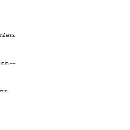
mların,

arının ––

karım.
