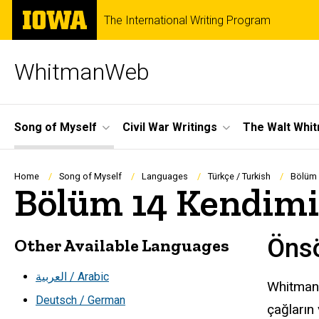
Skip
The
The International Writing Program
to
University
main
of
content
Iowa
WhitmanWeb
Site
Song of Myself
Civil War Writings
The Walt Whi
Main
Navigation
Breadcrumb
Home
Song of Myself
Languages
Türkçe / Turkish
Bölüm 
Bölüm 14 Kendimin
Öns
Other Available Languages
العربية / Arabic
Whitman, 
Deutsch / German
çağların