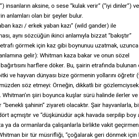
”) insanların aksine, o sese “kulak verir” (“iyi dinler”) v
n anlamları olan bir şeyler bulur.
aban kazı / erkek yaban kazı” (wild gander) ile
ası, aynı sözcüğün ikinci anlamıyla bizzat “bakıştır”
 etrafı görmek için kaz gibi boynunuu uzatmak, uzunca
nlamına gelir): Whitman kaza bakar ve onun sözel
bağırtısını harflere döker. Bu, şairin etrafında bulunan
tki ve hayvan dünyası bize görmenin yollarını öğretir (
üzden söz etmeyi: Örneğin, dikkatli bir gözlemciysek 
). Whitman’ın şiiri boyunca kuşlar sürü halinde ilerler
r “benekli şahinin” ziyareti olacaktır. Şair hayvanlarla,
rt açmıştır ve “düşkünüdür açık havada serpilip boy ata
a ya da ormanlarda çalışanlarla birlikte vakit geçirmen
hitman bir tür müsrifliği, “çoğalarak geri dönmek için 