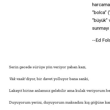
harcamala
“bolca” 
“büyük” 
sunmayı 
--Ed Fo
Serin gecede sürüye yön veriyor yaban kazı,

Vak vaak!
 diyor, bir davet yolluyor bana sanki,

Lakayıt birine anlamsız gelebilir ama kulak veriyorum ben
Duyuyorum yerini, duyuyorum maksadını kış göğüne karş