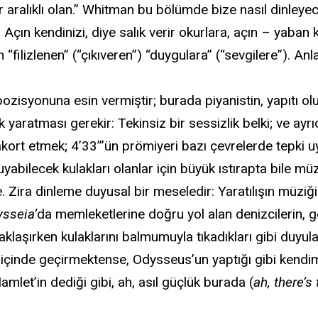
r aralıklı olan.” Whitman bu bölümde bize nasıl dinleyec
 Açın kendinizi, diye salık verir okurlara, açın – yaban
lizlenen” (“çıkıveren”) “duygulara” (“sevgilere”). Anla
zisyonuna esin vermiştir; burada piyanistin, yapıtı ol
yaratması gerekir: Tekinsiz bir sessizlik belki; ve ayrı
 akort etmek; 4’33”’ün prömiyeri bazı çevrelerde tepki
abilecek kulakları olanlar için büyük ıstırapta bile müz
le. Zira dinleme duyusal bir meseledir: Yaratılışın müzi
sseia’
da memleketlerine doğru yol alan denizcilerin, 
laşırken kulaklarını balmumuyla tıkadıkları gibi duyular
içinde geçirmektense, Odysseus’un yaptığı gibi kendim
amlet’in dediği gibi, ah, asıl güçlük burada (
ah, there’s 