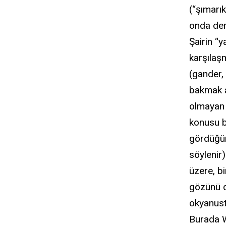
(“şımarık
onda deri
Şairin “y
karşılaşm
(gander,
bakmak a
olmayan 
konusu bi
gördüğüm
söylenir
üzere, bi
gözünü dö
okyanust
Burada W