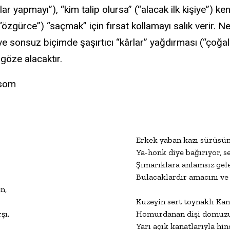
r yapmayı”), “kim talip olursa” (“alacak ilk kişiye”) k
(“özgürce”) “saçmak” için fırsat kollamayı salık verir. 
ve sonsuz biçimde şaşırtıcı “kârlar” yağdırması (“çoğal
göze alacaktır.
lsom
Erkek yaban kazı sürüsünü
Ya-honk diye bağırıyor, se
Şımarıklara anlamsız geleb
Bulacaklardır amacını ve y
,

Kuzeyin sert toynaklı Kana
ı.

Homurdanan dişi domuzun 
Yarı açık kanatlarıyla hind