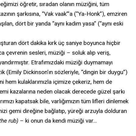
eğimizi öğretir, sıradan olanın müziğini, tüm
 kazının şarkısına, “Vak vaak’”a (“Ya-Honk”), emziren
şılan, dört bir yanda “aynı kadim yasa” (“aynı eski
uşturan dört dakika kırk üç saniye boyunca hiçbir
ca çevrenin sesleri, müziği – soluk alıp veriş,
 uyandırmıştır. Etrafımızdaki müziği duymamayı
ik (Emily Dickinson’ın sözleriyle, “dingin bir duygu”)
ğini hem kulaklarımızla içimize çekeriz, hem de
gemi kazalarına neden olacak derecede güzel şarkı
ımızı kapatsak bile, varlığımızın tüm lifleri dinlemek
izi gemi direğine bağlatıp, yüreği arzuyla dolduran
the rub)
– ki onun da kendi müziği var…