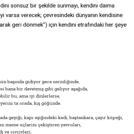
endini sonsuz bir şekilde sunmayı, kendini daima
Neyi varsa verecek; çevresindeki dünyanın kendisine
arak geri dönmek”) için kendini etrafındaki her şeye
n başında gidiyor gece serinliğinde,

si bana bir davetmiş gibi geliyor aşağıda,

ilir bu, ama iyi dinlerlerse,

erini ta orada, kış göğünde.

da geyiği, kapı eşiğindeki kedi, baştankara, çayır köpeği,

meme uçlarını çekiştiren yavruları,

i ve civcivleri,
