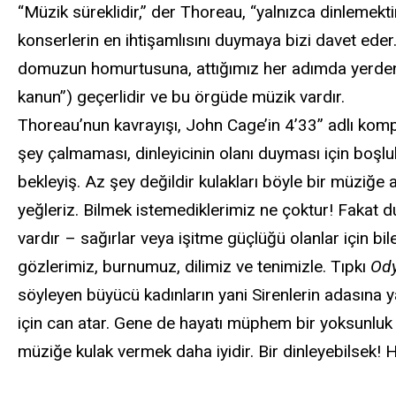
“Müzik süreklidir,” der Thoreau, “yalnızca dinlemekti
konserlerin en ihtişamlısını duymaya bizi davet eder.
domuzun homurtusuna, attığımız her adımda yerden “fi
kanun”) geçerlidir ve bu örgüde müzik vardır.
Thoreau’nun kavrayışı, John Cage’in 4’33” adlı kompo
şey çalmaması, dinleyicinin olanı duyması için boşluk 
bekleyiş. Az şey değildir kulakları böyle bir müziğe
yeğleriz. Bilmek istemediklerimiz ne çoktur! Fakat duy
vardır – sağırlar veya işitme güçlüğü olanlar için bi
gözlerimiz, burnumuz, dilimiz ve tenimizle. Tıpkı
Ody
söyleyen büyücü kadınların yani Sirenlerin adasına yak
için can atar. Gene de hayatı müphem bir yoksunluk 
müziğe kulak vermek daha iyidir. Bir dinleyebilsek! H