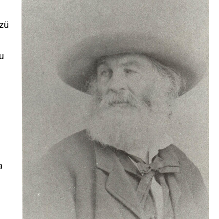
üzü
u
a