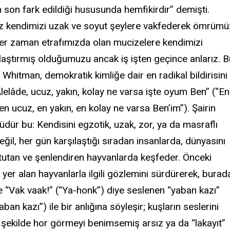
 son fark edildiği hususunda hemfikirdir” demişti.
 kendimizi uzak ve soyut şeylere vakfederek ömrüm
 her zaman etrafımızda olan mucizelere kendimizi
laştırmış olduğumuzu ancak iş işten geçince anlarız. B
Whitman, demokratik kimliğe dair en radikal bildirisini
Alelâde, ucuz, yakın, kolay ne varsa işte oyum Ben” (“En
en ucuz, en yakın, en kolay ne varsa Ben’im”). Şairin
dür bu: Kendisini egzotik, uzak, zor, ya da masraflı
ğil, her gün karşılaştığı sıradan insanlarda, dünyasını
utan ve şenlendiren hayvanlarda keşfeder. Önceki
yer alan hayvanlarla ilgili gözlemini sürdürerek, burad
e “Vak vaak!” (“Ya-honk”) diye seslenen “yaban kazı”
aban kazı”) ile bir anlığına söyleşir; kuşların seslerini
ir şekilde hor görmeyi benimsemiş arsız ya da “lakayıt”