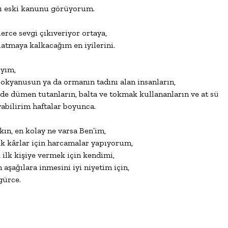
ı eski kanunu görüyorum.

rce sevgi çıkıveriyor ortaya,

tmaya kalkacağım en iyilerini.

yım,

 okyanusun ya da ormanın tadını alan insanların,

erde dümen tutanların, balta ve tokmak kullananların ve at sürü
bilirim haftalar boyunca.

kın, en kolay ne varsa Ben’im,

 kârlar için harcamalar yapıyorum,

lk kişiye vermek için kendimi,

ağılara inmesini iyi niyetim için,

ürce.
