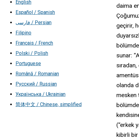
English
daima en
Español / Spanish
Çoğumuz
فارسی / Persian
geçirir,
Filipino
duyarsız
Français / French
bölümde 
Polski / Polish
sunar: “
Portuguese
sıradan, 
Română / Romanian
amentüsü
Русский / Russian
olanda de
Українська / Ukrainian
mesken t
简体中文 / Chinese, simplified
bölümde 
kendisin
(“erkek y
kibirli b