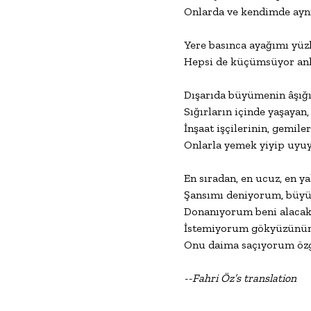
Onlarda ve kendimde ayn
Yere basınca ayağımı yüzle
Hepsi de küçümsüyor anla
Dışarıda büyümenin âşığı
Sığırların içinde yaşayan,
İnşaat işçilerinin, gemil
Onlarla yemek yiyip uyuya
En sıradan, en ucuz, en ya
Şansımı deniyorum, büyük
Donanıyorum beni alacak i
İstemiyorum gökyüzünün aş
Onu daima saçıyorum özg
--Fahri 
Öz’s translation