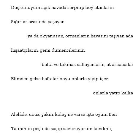
Düşkünüyüm açık havada serpilip boy atanların,

Sığırlar arasında yaşayan

              ya da okyanusun, ormanların havasını taşıyan ada
İnşaatçıların, gemi dümencilerinin,

                          balta ve tokmak sallayanların, at arabacıl
Elimden gelse haftalar boyu onlarla yiyip içer,

                                                                     onlarla yatıp kal
Alelâde, ucuz, yakın, kolay ne varsa işte oyum Ben;

Talihimin peşinde saçıp savuruyorum kendimi,
