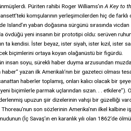
müşlerdi. Püriten rahibi Roger Williams’ın
A Key to t
nsett’teki komşularının yerleşimcilerden hiç de farklı 
hode Island’ın yaban doğasına sürgünü sırasında vicda
a övdüğü yeni insanın bir prototipi oldu: serüven ruhu
ta kendisi. İster beyaz, ister siyah, ister kızıl, ister s
ecek biçimlerini ortaya koyan olağanüstü bir figürdü.
tün insan soyu, sürekli haber duyma arzusundan muzdar
en haber” yazan ilk Amerikalı’nın bir gazeteci olması tes
sanattan haberler toplamış, onları kalıcı olacak bir şe
yeni biçimlerle parmak uçlarından sızan. . . etkilere”).
derlenmiş upuzun şiir dizelerinin vahşi bir güzelliği va
r. Thoreau’nun son sözlerinin Amerika’nın ilkel kalbine 
umudunun (İç Savaş’ın en karanlık yılı olan 1862’de öl