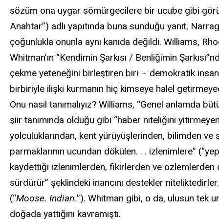
sözüm ona uygar sömürgecilere bir ucube gibi görün
Anahtar”) adlı yapıtında buna sunduğu yanıt, Narraga
çoğunlukla onunla aynı kanıda değildi. Williams, R
Whitman’ın “Kendimin Şarkısı / Benliğimin Şarkısı”nd
çekme yeteneğini birleştiren biri – demokratik insanın 
birbiriyle ilişki kurmanın hiç kimseye halel getirmey
Onu nasıl tanımalıyız? Williams, “Genel anlamda bü
şiir tanımında olduğu gibi “haber niteliğini yitirmey
yolculuklarından, kent yürüyüşlerinden, bilimden ve 
parmaklarının ucundan dökülen. . . izlenimlere” (“yep
kaydettiği izlenimlerden, fikirlerden ve özlemlerden 
sürdürür” şeklindeki inancını destekler niteliktedirle
(“
Moose. Indian.
”). Whitman gibi, o da, ulusun tek 
doğada yattığını kavramıştı.