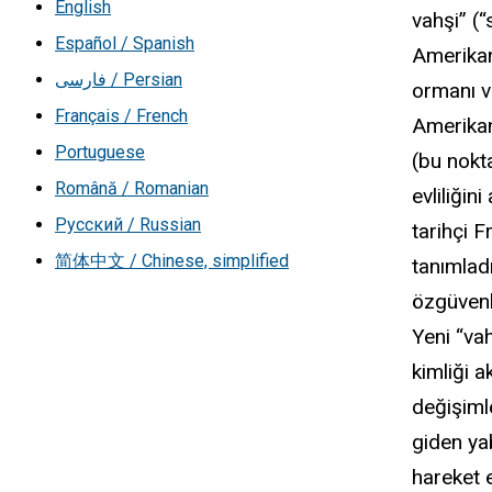
English
vahşi” (“
Español / Spanish
Amerikan
فارسی / Persian
ormanı v
Français / French
Amerikan
Portuguese
(bu nokta
Română / Romanian
evliliğin
Русский / Russian
tarihçi F
简体中文 / Chinese, simplified
tanımladı
özgüvenl
Yeni “va
kimliği a
değişiml
giden ya
hareket 