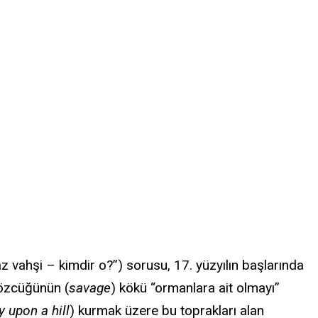
 vahşi – kimdir o?”) sorusu, 17. yüzyılın başlarında
sözcüğünün (
savage
) kökü “ormanlara ait olmayı”
y upon a hill
) kurmak üzere bu toprakları alan