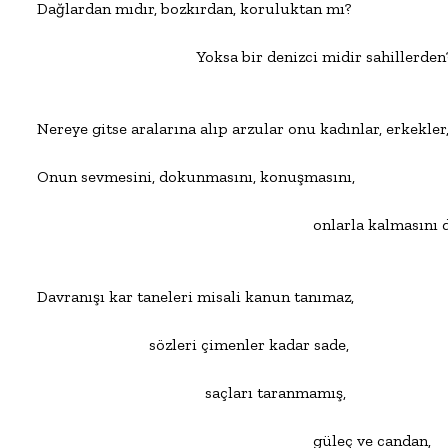
Dağlardan mıdır, bozkırdan, koruluktan mı?

                                        Yoksa bir denizci midir sahillerden?
Nereye gitse aralarına alıp arzular onu kadınlar, erkekler,
Onun sevmesini, dokunmasını, konuşmasını,

                                                                     onlarla kalmasını
Davranışı kar taneleri misali kanun tanımaz,

                            sözleri çimenler kadar sade,

                                          saçları taranmamış,

                                                                     güleç ve candan,
