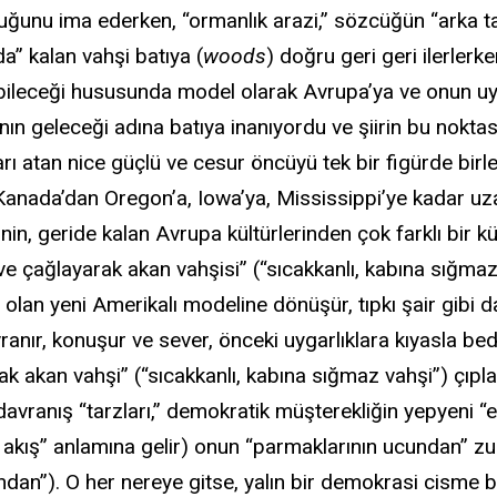
lduğunu ima ederken, “ormanlık arazi,” sözcüğün “arka ta
a” kalan vahşi batıya (
woods
) doğru geri geri ilerle
abileceği hususunda model olarak Avrupa’ya ve onun uy
nın geleceği adına batıya inanıyordu ve şiirin bu nok
arı atan nice güçlü ve cesur öncüyü tek bir figürde birl
Kanada’dan Oregon’a, Iowa’ya, Mississippi’ye kadar uza
nin, geride kalan Avrupa kültürlerinden çok farklı bir
ve çağlayarak akan vahşisi” (“sıcakkanlı, kabına sığmaz
” olan yeni Amerikalı modeline dönüşür, tıpkı şair gibi
anır, konuşur ve sever, önceki uygarlıklara kıyasla bede
k akan vahşi” (“sıcakkanlı, kabına sığmaz vahşi”) çıplak 
avranış “tarzları,” demokratik müşterekliğin yepyeni “etk
a akış” anlamına gelir) onun “parmaklarının ucundan” zu
ından”). O her nereye gitse, yalın bir demokrasi cisme 