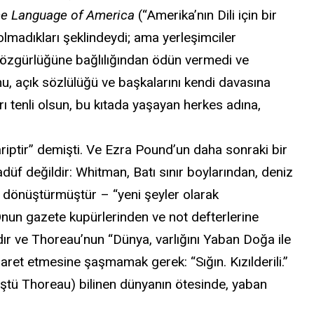
he Language of America
(“Amerika’nın Dili için bir
olmadıkları şeklindeydi; ama yerleşimciler
n özgürlüğüne bağlılığından ödün vermedi ve
nu, açık sözlülüğü ve başkalarını kendi davasına
arı tenli olsun, bu kıtada yaşayan herkes adına,
iptir” demişti. Ve Ezra Pound’un daha sonraki bir
adüf değildir: Whitman, Batı sınır boylarından, deniz
ye dönüştürmüştür – “yeni şeyler olarak
 Onun gazete kupürlerinden ve not defterlerine
rdır ve Thoreau’nun “Dünya, varlığını Yaban Doğa ile
işaret etmesine şaşmamak gerek: “Sığın. Kızılderili.”
müştü Thoreau) bilinen dünyanın ötesinde, yaban