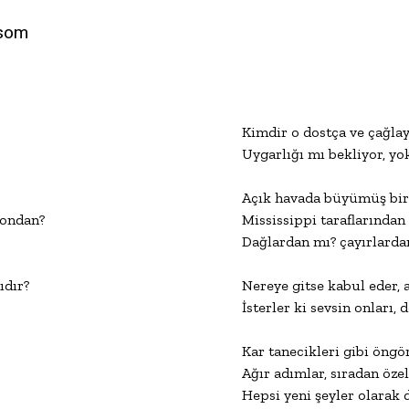
lsom
Kimdir o dostça ve çağlay
Uygarlığı mı bekliyor, yok
Açık havada büyümüş bir 
 ondan?

Mississippi taraflarından 
Dağlardan mı? çayırlardan
dır?

Nereye gitse kabul eder, a
İsterler ki sevsin onları,
Kar tanecikleri gibi öngö
Ağır adımlar, sıradan özell
Hepsi yeni şeyler olarak