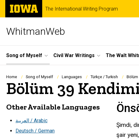
Skip
The
The International Writing Program
to
University
main
of
content
Iowa
WhitmanWeb
Site
Song of Myself
Civil War Writings
The Walt Whi
Main
Navigation
Breadcrumb
Home
Song of Myself
Languages
Türkçe / Turkish
Bölüm 
Bölüm 39 Kendimin
Öns
Other Available Languages
العربية / Arabic
Şimdi, di
Deutsch / German
şair yen