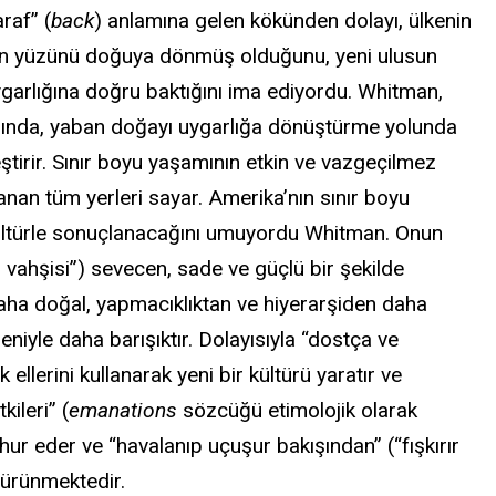
raf” (
back
) anlamına gelen kökünden dolayı, ülkenin
rken yüzünü doğuya dönmüş olduğunu, yeni ulusun
garlığına doğru baktığını ima ediyordu. Whitman,
tasında, yaban doğayı uygarlığa dönüştürme yolunda
eştirir. Sınır boyu yaşamının etkin ve vazgeçilmez
nan tüm yerleri sayar. Amerika’nın sınır boyu
 kültürle sonuçlanacağını umuyordu Whitman. Onun
 vahşisi”) sevecen, sade ve güçlü bir şekilde
 daha doğal, yapmacıklıktan ve hiyerarşiden daha
niyle daha barışıktır. Dolayısıyla “dostça ve
ellerini kullanarak yeni bir kültürü yaratır ve
ileri” (
emanations
sözcüğü etimolojik olarak
hur eder ve “havalanıp uçuşur bakışından” (“fışkırır
bürünmektedir.