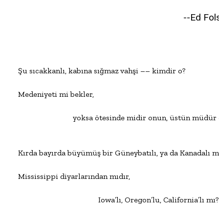
--Ed Fo
Şu sıcakkanlı, kabına sığmaz vahşi –– kimdir o?

Medeniyeti mi bekler,

                            yoksa ötesinde midir onun, üstün müdür
Kırda bayırda büyümüş bir Güneybatılı, ya da Kanadalı mı
Mississippi diyarlarından mıdır,

                                         Iowa’lı, Oregon’lu, California’lı mı?
