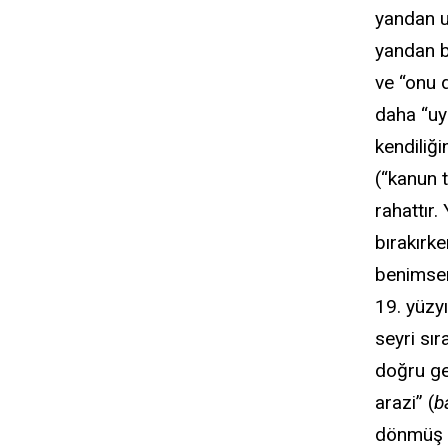
yandan u
yandan b
ve “onu 
daha “uy
kendiliğ
(“kanun 
rahattır
bırakırke
benimser
19. yüzyı
seyri sı
doğru gen
arazi” (
b
dönmüş o