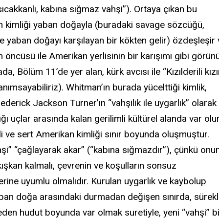
sıcakkanlı, kabına sığmaz vahşi”). Ortaya çıkan bu
 kimliği yaban doğayla (buradaki savage sözcüğü,
e yaban doğayı karşılayan bir kökten gelir) özdeşleşir 
 öncüsü ile Amerikan yerlisinin bir karışımı gibi görün
da, Bölüm 11’de yer alan, kürk avcısı ile “Kızılderili kızı
i anımsayabiliriz). Whitman’ın burada yücelttiği kimlik,
rederick Jackson Turner’ın “vahşilik ile uygarlık” olarak
ğı uçlar arasında kalan gerilimli kültürel alanda var olur
i ve sert Amerikan kimliği sınır boyunda oluşmuştur.
hşi” “çağlayarak akar” (“kabına sığmazdır”), çünkü onu
kışkan kalmalı, çevrenin ve koşulların sonsuz
erine uyumlu olmalıdır. Kurulan uygarlık ve kaybolup
ban doğa arasındaki durmadan değişen sınırda, sürekl
eden hudut boyunda var olmak suretiyle, yeni “vahşi” b