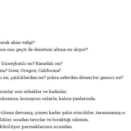
arak akan vahşi?

sa onu geçti de denetimi altına mı alıyor?

Güneybatılı mı? Kanadalı mı?

mı? Iowa, Oregon, California?

 mı, çalılıklardan mı? yoksa seferden dönen bir gemici mi?

rzular onu erkekler ve kadınlar,

 dokunsun, konuşsun onlarla, kalsın yanlarında.

rülmez davranış, çimen kadar yalın sözcükler, taranmamış saçlar
ikler, sıradan tavırlar ve bıraktığı izlenim,

 dökülüyor parmaklarının ucundan,
