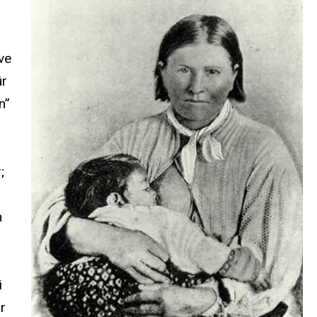
ve
ür
n”
;
n
i
ir