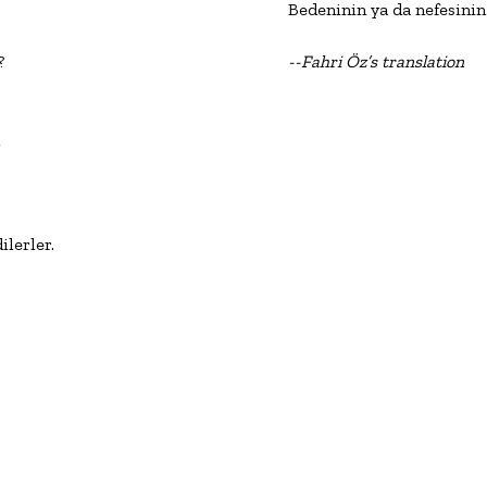
Bedeninin ya da nefesini


--Fahri 
Ö
z’s
 translation


 dilerler.
