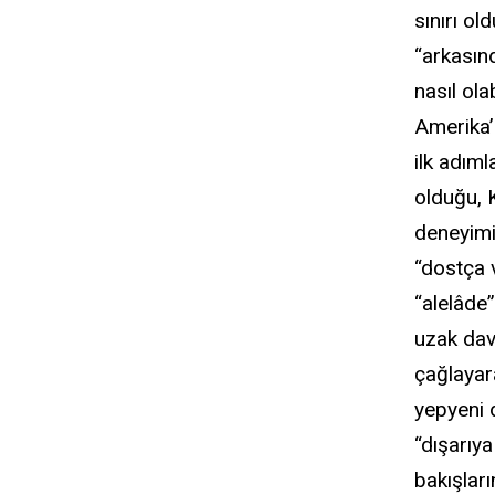
sınırı o
“arkasınd
nasıl ol
Amerika’
ilk adıml
olduğu, 
deneyimi
“dostça 
“alelâde
uzak davr
çağlayara
yepyeni d
“dışarıy
bakışlar