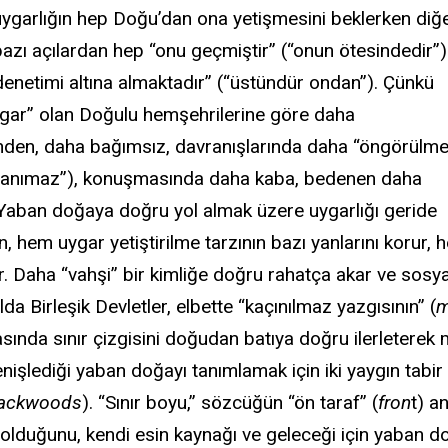
ygarlığın hep Doğu’dan ona yetişmesini beklerken diğ
azı açılardan hep “onu geçmiştir” (“onun ötesindedir”)
denetimi altına almaktadır” (“üstündür ondan”). Çünkü
gar” olan Doğulu hemşehrilerine göre daha
inden, daha bağımsız, davranışlarında daha “öngörülm
tanımaz”), konuşmasında daha kaba, bedenen daha
. Yaban doğaya doğru yol almak üzere uygarlığı geride
n, hem uygar yetiştirilme tarzının bazı yanlarını korur,
. Daha “vahşi” bir kimliğe doğru rahatça akar ve sosyal
lda Birleşik Devletler, elbette “kaçınılmaz yazgısının” (
m
rasında sınır çizgisini doğudan batıya doğru ilerletere
işlediği yaban doğayı tanımlamak için iki yaygın tabir ku
ackwoods
). “Sınır boyu,” sözcüğün “ön taraf” (
fron
t) a
lduğunu, kendi esin kaynağı ve geleceği için yaban do