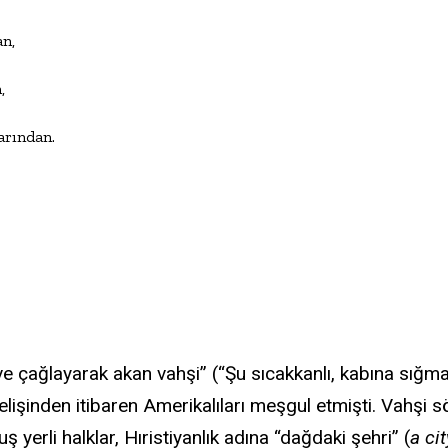
n,



rından.

e çağlayarak akan vahşi” (“Şu sıcakkanlı, kabına sığmaz
gelişinden itibaren Amerikalıları meşgul etmişti. Vahşi 
yerli halklar, Hıristiyanlık adına “dağdaki şehri” (
a cit