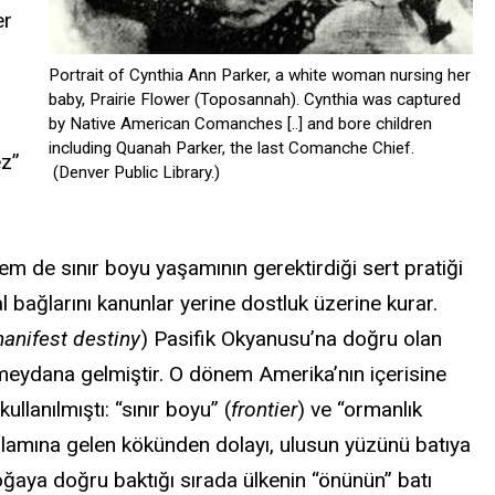
er
Portrait of Cynthia Ann Parker, a white woman nursing her
baby, Prairie Flower (Toposannah). Cynthia was captured
by Native American Comanches [..] and bore children
including Quanah Parker, the last Comanche Chief.
ez”
(Denver Public Library.)
 hem de sınır boyu yaşamının gerektirdiği sert pratiği
 bağlarını kanunlar yerine dostluk üzerine kurar.
anifest destiny
) Pasifik Okyanusu’na doğru olan
k meydana gelmiştir. O dönem Amerika’nın içerisine
llanılmıştı: “sınır boyu” (
frontier
) ve “ormanlık
nlamına gelen kökünden dolayı, ulusun yüzünü batıya
ğaya doğru baktığı sırada ülkenin “önünün” batı