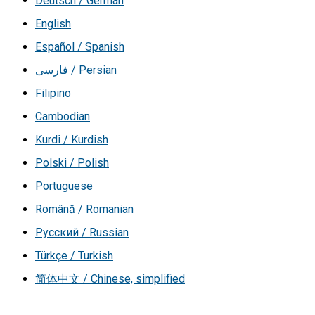
Deutsch / German
English
Español / Spanish
فارسی / Persian
Filipino
Cambodian
Kurdî / Kurdish
Polski / Polish
Portuguese
Română / Romanian
Русский / Russian
Türkçe / Turkish
简体中文 / Chinese, simplified