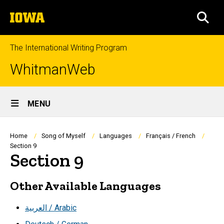
Skip
The
to
SEA
University
main
of
content
Iowa
The International Writing Program
WhitmanWeb
Site
MENU
Main
Navigation
Breadcrumb
Home
Song of Myself
Languages
Français / French
Section 9
Section 9
Other Available Languages
العربية / Arabic