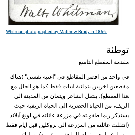
Whitman photographed by Matthew Brady in 1866.
توطئة
مقدمة المقطع التاسع
في واحد من اقصر المقاطع في "اغنية نفسي" (هناك
مقطعين اخريين بثمانية ابيات فقط كما هو الحال مع
هذا المقطع)، ينتقل الشاعر ويتمان من المدينة الى
الريف، من الحياة الحضرية الى الحياة الريفية حيث
يستذكر ربما طفولته في مزرعة عائلته في لونغ آيلاند
(انتقلت عائلته من المزرعة الى بروكلين قبل ايام فقط
من بلوغ والت ويتمان الرابعة من عمره) وزياراته