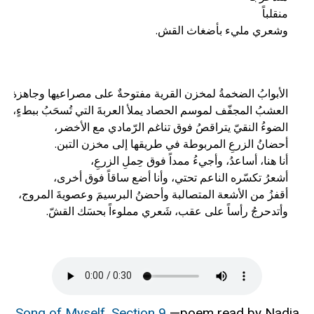
وشعري مليء بأضغاث القش.
وأتدحرجُ رأساً على عقب، شَعري مملوءاً بحسَك القشّ.
Song of Myself, Section 9
—poem read by Nadia