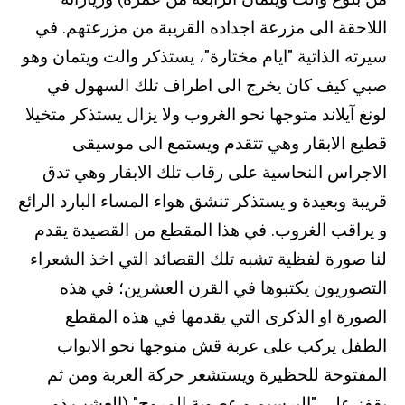
اللاحقة الى مزرعة اجداده القريبة من مزرعتهم. في
سيرته الذاتية "ايام مختارة"، يستذكر والت ويتمان وهو
صبي كيف كان يخرج الى اطراف تلك السهول في
لونغ آيلاند متوجها نحو الغروب ولا يزال يستذكر متخيلا
قطيع الابقار وهي تتقدم ويستمع الى موسيقى
الاجراس النحاسية على رقاب تلك الابقار وهي تدق
قريبة وبعيدة و يستذكر تنشق هواء المساء البارد الرائع
و يراقب الغروب. في هذا المقطع من القصيدة يقدم
لنا صورة لفظية تشبه تلك القصائد التي اخذ الشعراء
التصوريون يكتبوها في القرن العشرين؛ في هذه
الصورة او الذكرى التي يقدمها في هذه المقطع
الطفل يركب على عربة قش متوجها نحو الابواب
المفتوحة للحظيرة ويستشعر حركة العربة ومن ثم
يقفز على "البرسيم و عصوية المروج" (العشب ذو