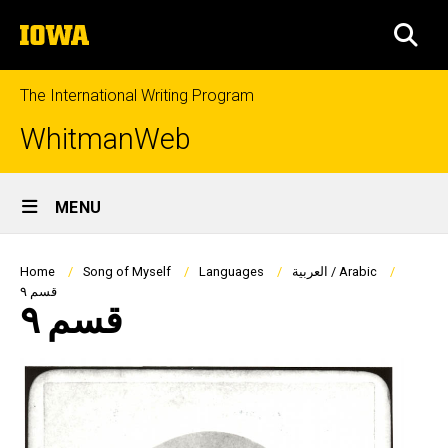
Skip
The
to
SEA
University
main
of
content
Iowa
The International Writing Program
WhitmanWeb
Site
MENU
Main
Navigation
Breadcrumb
العربية / Arabic
Languages
Song of Myself
Home
قسم ٩
قسم ٩