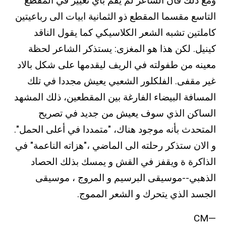
ومع ذلك فأن الشاعر لم يقم بأي تغيير في المقطع
التاسع مقسما المقطع ذو الثمانية ابيات الى رباعيتين
كاملتين تشبه الشعر الكلاسيكي كما يقول الناقد
كينيل. لكن هذا هو المغزى: يستذكر الشاعر لحظة
معينه من طفولته في الريف ليقدمها على شكل بالاد
غير مقفى. الفلكلور الشعبي يعيش مجددا في تلك
المسافة البيضاء الفارغة بين المقطعين، ذلك المشهد
الساكن الذي سوف يعيش من جديد في تصريح
المتحدث بأنه موجود هناك، "متمددا في أعلى الحمل".
و الان ستذكر رحلته الى الماضي ،"هزاته الناعمة" في
الذاكرة ة ويقفز في القش و يمسك بذلك الحصاد
الذهبي--موسيقى البرسيم و المروج ، موسيقى
الجسد الذي يتحرك و الشعر المموج.
—CM