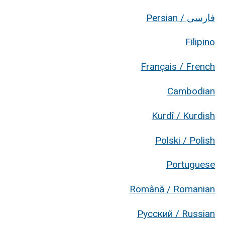
فارسی / Persian
Filipino
Français / French
Cambodian
Kurdî / Kurdish
Polski / Polish
Portuguese
Română / Romanian
Русский / Russian