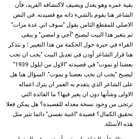
بقية عمره وهو يعدل ويضيف لاكتشافه الفريد، فأن
الشاعر هنا يقوم بالشيء ذاته مع قصيدته. في النص
الاصلي للمقطع الثامن يقول "سوف اتي عدة مرات"
ثم يتغير هذا البيت ليصبح "آجي و امضي" و يبقى
القراء في حيرة حول الحكمة من هذا التغيير ؛ و نتذكر
هنا قرار الشاعر أودن في تعديل البيت "يجب ان نحب
بعضنا او نموت" في قصيدته "الاول من ايلول 1939"
ليصبح "يجب ان نحب بعضنا و نموت". السؤال هنا هل
على الشاعر الذي يتقدم به العمر ان يترك اعماله
الاولى وشأنها دون ان يغير فيها؟ ما الفائدة التي
ترتجى من وجود نسخة معدله للقصيدة؟ هل يمكن فعلا
تحقيق الكمال؟ قصيدة "اغنية نفسي" دائما تثير مثل
هذه الأسئلة.