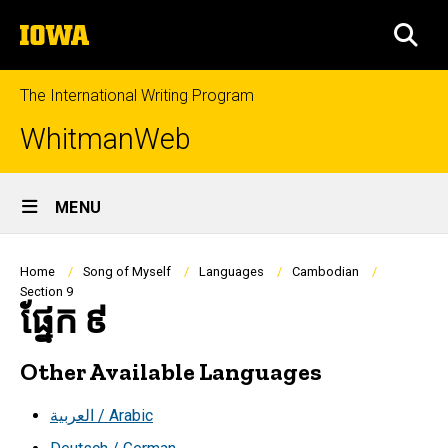
Skip
The
to
SEA
University
main
of
content
Iowa
The International Writing Program
WhitmanWeb
Site
MENU
Main
Navigation
Breadcrumb
Home
Song of Myself
Languages
Cambodian
Section 9
ផ្នែក ៩
Other Available Languages
العربية / Arabic