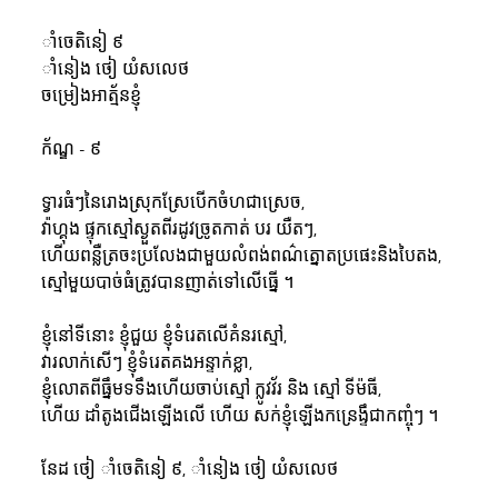
ាំចេតិនៀ ៩

ាំនៀង ថៀ យំសលេថ

ចម្រៀងឤត្ម័នខ្ញុំ

ក័ណ្ឌ - ៩

ទ្វារធំៗនៃរោងស្រុកស្រែបើកចំហជាស្រេច,

វ៉ាហ្គុង ផ្ទុកស្មៅស្ងួតពីរដូវច្រូតកាត់ បរ យឺតៗ,

ហើយពន្លឺត្រចះប្រលែងជាមួយលំពង់ពណ៌ត្នោតប្រផេះនិងបៃតង,

ស្មៅមួយបាច់ធំត្រូវបានញាត់ទៅលើធ្នើ ។

ខ្ញុំនៅទីនោះ ខ្ញុំជួយ ខ្ញុំទំរេតលើគំនរស្មៅ,

វារលាក់សើៗ ខ្ញុំទំរេតគងអន្ទាក់ខ្លា,

ខ្ញុំលោតពីធ្នឹមទទឹងហើយចាប់ស្មៅ ក្លូវវ័រ និង ស្មៅ ទីម៉ធី,

ហើយ ដាំតូងជើងឡើងលើ ហើយ សក់ខ្ញុំឡើងកន្រេង្ទឹជាកញ្ចុំៗ ។

នែដ ថៀ ាំចេតិនៀ ៩, ាំនៀង ថៀ យំសលេថ