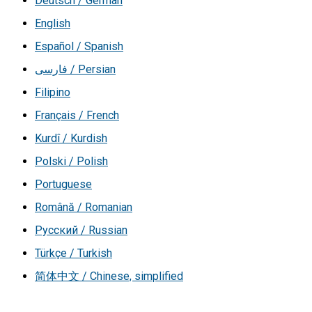
Deutsch / German
English
Español / Spanish
فارسی / Persian
Filipino
Français / French
Kurdî / Kurdish
Polski / Polish
Portuguese
Română / Romanian
Русский / Russian
Türkçe / Turkish
简体中文 / Chinese, simplified