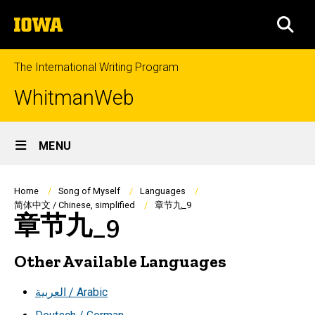
Skip
The
to
SEA
University
main
of
content
Iowa
The International Writing Program
WhitmanWeb
Site
MENU
Main
Navigation
Breadcrumb
Home
Song of Myself
Languages
简体中文 / Chinese, simplified
章节九_9
章节九_9
Other Available Languages
العربية / Arabic