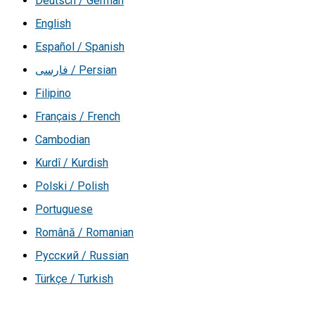
Deutsch / German
English
Español / Spanish
فارسی / Persian
Filipino
Français / French
Cambodian
Kurdî / Kurdish
Polski / Polish
Portuguese
Română / Romanian
Русский / Russian
Türkçe / Turkish