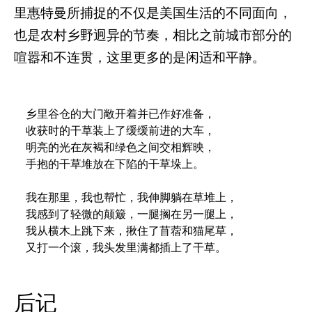
里惠特曼所捕捉的不仅是美国生活的不同面向，
也是农村乡野迥异的节奏，相比之前城市部分的
喧嚣和不连贯，这里更多的是闲适和平静。
乡里谷仓的大门敞开着并已作好准备，

收获时的干草装上了缓缓前进的大车，

明亮的光在灰褐和绿色之间交相辉映，

手抱的干草堆放在下陷的干草垛上。

我在那里，我也帮忙，我伸脚躺在草堆上，

我感到了轻微的颠簸，一腿搁在另一腿上，

我从横木上跳下来，揪住了苜蓿和猫尾草，

又打一个滚，我头发里满都插上了干草。
后记