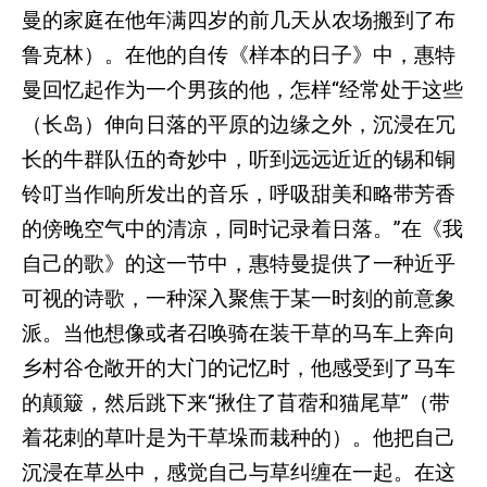
曼的家庭在他年满四岁的前几天从农场搬到了布
鲁克林）。在他的自传《样本的日子》中，惠特
曼回忆起作为一个男孩的他，怎样“经常处于这些
（长岛）伸向日落的平原的边缘之外，沉浸在冗
长的牛群队伍的奇妙中，听到远远近近的锡和铜
铃叮当作响所发出的音乐，呼吸甜美和略带芳香
的傍晚空气中的清凉，同时记录着日落。”在《我
自己的歌》的这一节中，惠特曼提供了一种近乎
可视的诗歌，一种深入聚焦于某一时刻的前意象
派。当他想像或者召唤骑在装干草的马车上奔向
乡村谷仓敞开的大门的记忆时，他感受到了马车
的颠簸，然后跳下来“揪住了苜蓿和猫尾草”（带
着花刺的草叶是为干草垛而栽种的）。他把自己
沉浸在草丛中，感觉自己与草纠缠在一起。在这