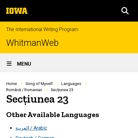
Skip
The
to
SEA
University
main
of
content
Iowa
The International Writing Program
WhitmanWeb
Site
MENU
Main
Navigation
Breadcrumb
Home
Song of Myself
Languages
Română / Romanian
Secțiunea 23
Secțiunea 23
Other Available Languages
العربية / Arabic