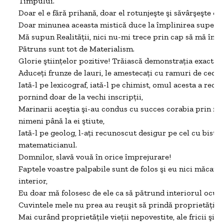
Timpului.

Doar el e fără prihană, doar el rotunjeşte şi săvârşeşte oric
Doar minunea aceasta mistică duce la împlinirea superlat
Mă supun Realităţii, nici nu-mi trece prin cap să mă îndoi
Pătruns sunt tot de Materialism.

Glorie ştiinţelor pozitive! Trăiască demonstraţia exactă!

Aduceţi frunze de lauri, le amestecaţi cu ramuri de cedru şi
Iată-l pe lexicograf, iată-l pe chimist, omul acesta a recon
pornind doar de la vechi inscripţii,

Marinarii aceştia şi-au condus cu succes corabia prin mă
nimeni până la ei ştiute,

Iată-l pe geolog, l-aţi recunoscut desigur pe cel cu bisturiu
matematicianul.

Domnilor, slavă vouă în orice împrejurare!

Faptele voastre palpabile sunt de folos şi eu nici măcar n
interior,

Eu doar mă folosesc de ele ca să pătrund interiorul ocupa
Cuvintele mele nu prea au reuşit să prindă proprietăţile p
Mai curând proprietăţile vieţii nepovestite, ale fricii şi eli