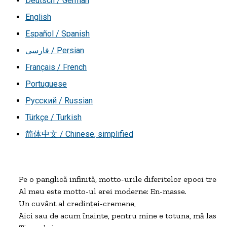
Deutsch / German
English
Español / Spanish
فارسی / Persian
Français / French
Portuguese
Русский / Russian
Türkçe / Turkish
简体中文 / Chinese, simplified
Pe o panglică infinită, motto-urile diferitelor epoci trec!

Al meu este motto-ul erei moderne: En-masse.

Un cuvânt al credinţei-cremene,

Aici sau de acum înainte, pentru mine e totuna, mă las com