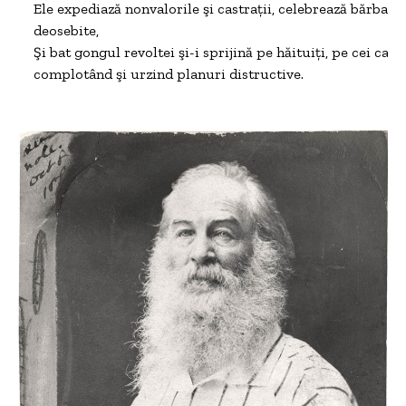
Ele expediază nonvalorile şi castraţii, celebrează bărbaţi ş
deosebite,

Şi bat gongul revoltei şi-i sprijină pe hăituiţi, pe cei care 
complotând şi urzind planuri distructive.