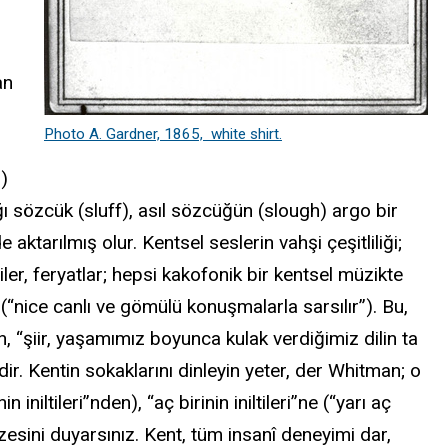
an
Photo A. Gardner, 1865, white shirt.
”)
 sözcük (sluff), asıl sözcüğün (slough) argo bir
ktarılmış olur. Kentsel seslerin vahşi çeşitliliği;
 iniltiler, feryatlar; hepsi kakofonik bir kentsel müzikte
” (“nice canlı ve gömülü konuşmalarla sarsılır”). Bu,
n, “şiir, yaşamımız boyunca kulak verdiğimiz dilin ta
r. Kentin sokaklarını dinleyin yeter, der Whitman; o
 iniltileri”nden), “aç birinin iniltileri”ne (“yarı aç
azesini duyarsınız. Kent, tüm insanî deneyimi dar,