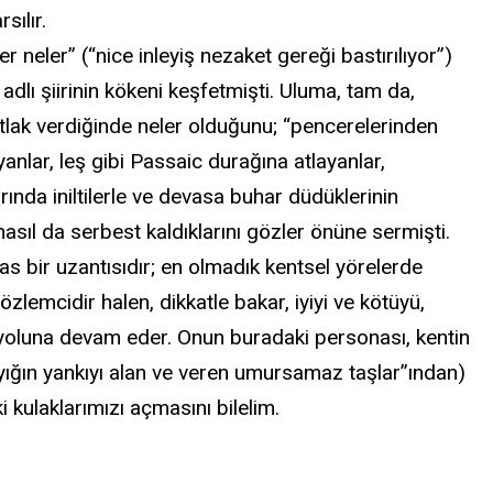
sılır.
r neler” (“nice inleyiş nezaket gereği bastırılıyor”)
dlı şiirinin kökeni keşfetmişti. Uluma, tam da,
tlak verdiğinde neler olduğunu; “pencerelerinden
nlar, leş gibi Passaic durağına atlayanlar,
rında iniltilerle ve devasa buhar düdüklerinin
 nasıl da serbest kaldıklarını gözler önüne sermişti.
as bir uzantısıdır; en olmadık kentsel yörelerde
zlemcidir halen, dikkatle bakar, iyiyi ve kötüyü,
r ve yoluna devam eder. Onun buradaki personası, kentin
 yığın yankıyı alan ve veren umursamaz taşlar”ından)
ki kulaklarımızı açmasını bilelim.