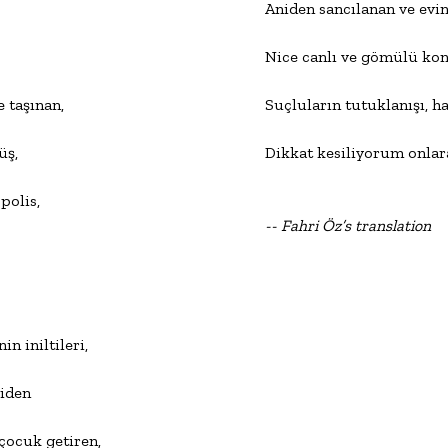
Aniden sancılanan ve evi
Nice canlı ve gömülü konuş
ye taşınan,

Suçluların tutuklanışı, ha
ş,

polis,

-- Fahri Öz’s translation
rinin iniltileri,

iden

a bir çocuk getiren,
