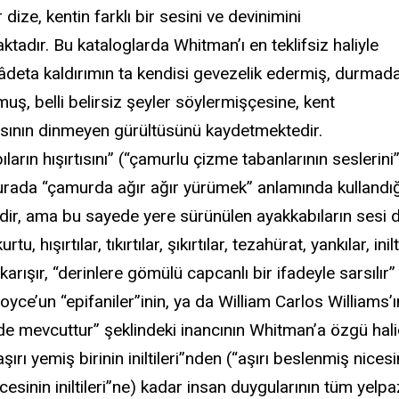
r dize, kentin farklı bir sesini ve devinimini
tadır. Bu kataloglarda Whitman’ı en teklifsiz haliyle
 âdeta kaldırımın ta kendisi gevezelik edermiş, durmad
uş, belli belirsiz şeyler söylermişçesine, kent
ının dinmeyen gürültüsünü kaydetmektedir.
ların hışırtısını” (“çamurlu çizme tabanlarının seslerini
urada “çamurda ağır ağır yürümek” anlamında kullandığı
dir, ama bu sayede yere sürünülen ayakkabıların sesi de a
kurtu, hışırtılar, tıkırtılar, şıkırtılar, tezahürat, yankılar,
 karışır, “derinlere gömülü capcanlı bir ifadeyle sarsılır
ce’un “epifaniler”inin, ya da William Carlos Williams’ı
de mevcuttur” şeklindeki inancının Whitman’a özgü halidi
ırı yemiş birinin iniltileri”nden (“aşırı beslenmiş nicesinin
cesinin iniltileri”ne) kadar insan duygularının tüm yelp