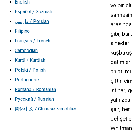
English
ve bir ö
Español / Spanish
sahnesini
فارسی / Persian
arasında
Filipino
gibi, bu
Français / French
sinekleri
Cambodian
kuşbakışı
Kurdî / Kurdish
betimler.
Polski / Polish
anlatı m
Portuguese
çiftin ci
Română / Romanian
intihar,
Русский / Russian
yalnızca 
şair, her
简体中文 / Chinese, simplified
dehşetle
Whitman’