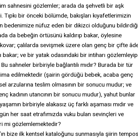
lüm sahnesini gözlemler; arada da şehvetli bir aşk
. Tıpkı bir önceki bölümde, bakışları kıyafetlerimizin
n bedenimize nüfuz eden bir dikizci olduğunu bildirdiğ
rada da bebeğin örtüsünü kaldırıp bakar, öylesine
 kovar; çalılarda sevişmek üzere olan genç bir çifte âd
 bakar; ve bir yatak odasındaki bir intiharı gözlemleyip
 Bu sahneler birbiriyle bağlantılı mıdır? Burada bir tür
ı ima edilmektedir (şairin gördüğü bebek, acaba genç
nsel arzularına teslim olmasının bir sonucu mudur; ve
 genç kadının utancının bir sonucu mudur), yahut bunlar
yaşamın birbiriyle alakasız üç farklı aşaması mıdır ve
 gün her saat etrafımızda vuku bulan sevinçleri ve
ri mi gözlemlemektedir?
ın bize ilk kentsel kataloğunu sunmasıyla şiirin tempo