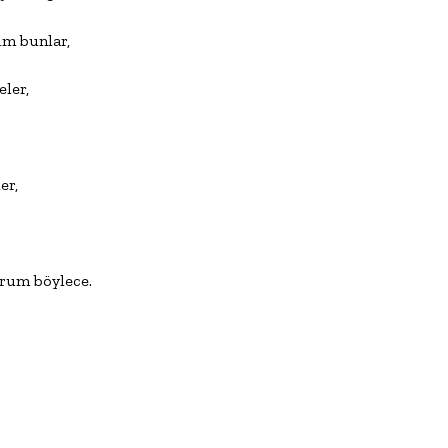
üm bunlar,

eler,

er,

iyorum böylece.
