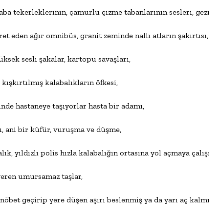
raba tekerleklerinin, çamurlu çizme tabanlarının sesleri, gezine
t eden ağır omnibüs, granit zeminde nallı atların şakırtısı,

yüksek sesli şakalar, kartopu savaşları,

şkırtılmış kalabalıkların öfkesi,

inde hastaneye taşıyorlar hasta bir adamı,

 ani bir küfür, vuruşma ve düşme,

k, yıldızlı polis hızla kalabalığın ortasına yol açmaya çalışıyor
veren umursamaz taşlar,

bet geçirip yere düşen aşırı beslenmiş ya da yarı aç kalmış nice