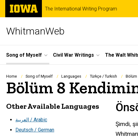
Skip
The
The International Writing Program
to
University
main
of
content
Iowa
WhitmanWeb
Site
Song of Myself
Civil War Writings
The Walt Whi
Main
Navigation
Breadcrumb
Home
Song of Myself
Languages
Türkçe / Turkish
Bölüm 8
Bölüm 8 Kendimin 
Öns
Other Available Languages
العربية / Arabic
Şimdi, şi
Deutsch / German
Whitman’