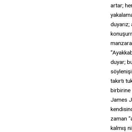
artar; he
yakalamak
duyarız;
konuşurm
manzaras
“Ayakkabı
duyar; b
söylenişi
takırtı tu
birbirine
James Joy
kendisin
zaman “aş
kalmış ni