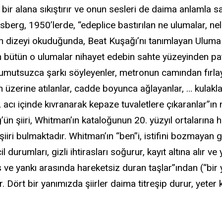
 bir alana sıkıştırır ve onun sesleri de daima anlamla sar
sberg, 1950’lerde, “edeplice bastırılan ne ulumalar, nele
en dizeyi okuduğunda, Beat Kuşağı’nı tanımlayan Uluma a
an bütün o ulumalar nihayet edebin sahte yüzeyinden pa
 umutsuzca şarkı söyleyenler, metronun camından fırlaya
n üzerine atılanlar, cadde boyunca ağlayanlar, … kulakla
a, acı içinde kıvranarak kepaze tuvaletlere çıkaranlar”ın
ün şiiri, Whitman’ın kataloğunun 20. yüzyıl ortalarına h
iiri bulmaktadır. Whitman’ın “ben”i, istifini bozmayan gö
cil durumları, gizli ihtirasları soğurur, kayıt altına alı
s ve yankı arasında hareketsiz duran taşlar”ından (“bir
r. Dört bir yanımızda şiirler daima titreşip durur, yeter 