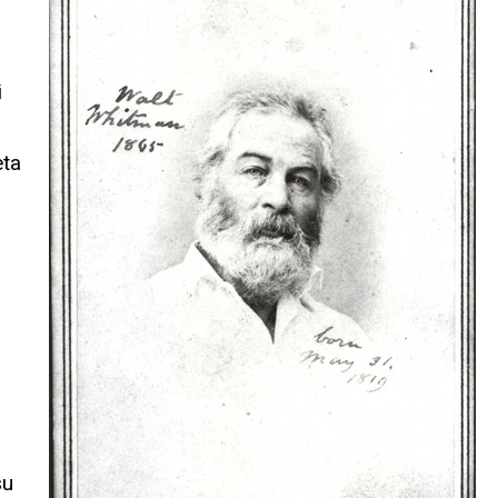
i
eta
su