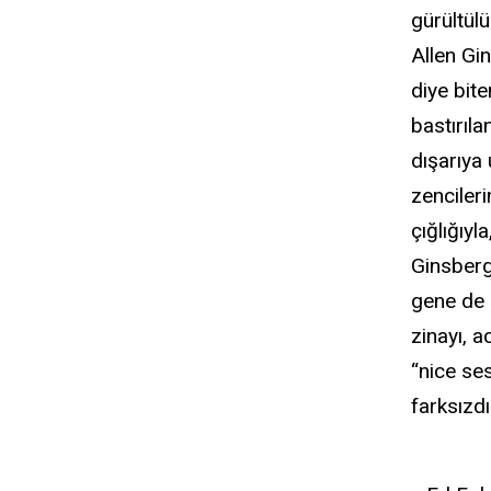
gürültülü
Allen Gin
diye bit
bastırıl
dışarıya
zencileri
çığlığıyl
Ginsberg’
gene de ş
zinayı, a
“nice se
farksızdı