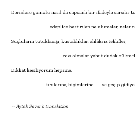
Derinlere gömülü nasıl da capcanlı bir ifadeyle sarsılır t
                                edeplice bastırılan ne ulumalar, neler n
Suçluların tutuklanışı, küstahlıklar, ahlâksız teklifler,

                                           razı olmalar yahut dudak bükmel
Dikkat kesiliyorum hepsine,

                             tınılarına, biçimlerine –– ve geçip gid
-- Aytek Sever's translation