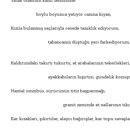
Yatak odasının kanlı zemininde

                      boylu boyunca yatıyor canına kıyan,

Kızıla bulanmış saçlarıyla cesede tanıklık ediyorum,

                                tabancanın düştüğü yeri farkediyorum.

Kaldırımdaki takırtı tukurtu, at arabalarının tekerlekleri,

                                ayakkabıların hışırtısı, gündelik konuş
Hantal omnibüs, sürücünün titiz başparmağı,

                                             granit zeminde at nallarının tıkı
Kar kızakları, şıkırtılar, alaycı bağırışlar, kar topu savaşları