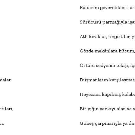
Kaldırım gevezelikleri, a
Sürücüsü parmağıyla işare
Atlı kızaklar, tıngırtılar, 
Gözde mekânlara hücum, kı
Örtülü sedyenin telaşı, iç
malar,

Düşmanların karşılaşması,
Heyecana kapılmış kalabalı
rtıları,

Bir yığın yankıyı alan ve 
,

Güneş çarpmasıyla ya da nö