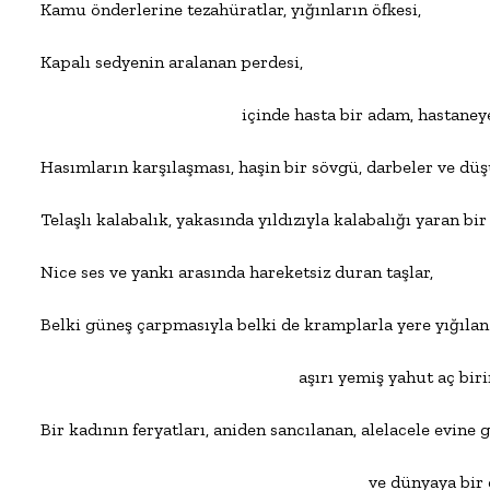
Kamu önderlerine tezahüratlar, yığınların öfkesi,

Kapalı sedyenin aralanan perdesi,

                                              içinde hasta bir adam, hastane
Hasımların karşılaşması, haşin bir sövgü, darbeler ve düşü
Telaşlı kalabalık, yakasında yıldızıyla kalabalığı yaran bir 
Nice ses ve yankı arasında hareketsiz duran taşlar,

Belki güneş çarpmasıyla belki de kramplarla yere yığılan

                                                           aşırı yemiş yahut aç bi
Bir kadının feryatları, aniden sancılanan, alelacele evine g
                                                                           ve dünyay