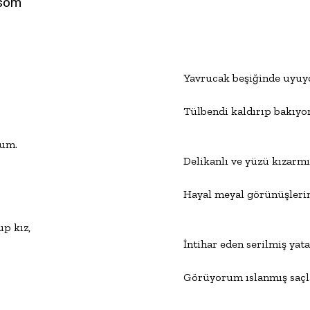
lsom
Yavrucak beşiğinde uyuyo
Tülbendi kaldırıp bakıyor
rum.

Delikanlı ve yüzü kızarmış
Hayal meyal görünüşlerin
p kız,

İntihar eden serilmiş yata
Görüyorum ıslanmış saçla