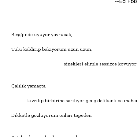
--Ed Fo
Beşiğinde uyuyor yavrucak,

Tülü kaldırıp bakıyorum uzun uzun,

                                           sinekleri elimle sessizce kovuyo
Çalılık yamaçta

             kıvrılıp birbirine sarılıyor genç delikanlı ve mahcu
Dikkatle gözlüyorum onları tepeden.
