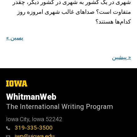
شهری در یک کشور به شهری در کشور دیگر، چقدر
متفاوت است؟ صداهای غالب شهری امروزه روز
کدام‌ها هستند؟
« پسین
پیشین »
The
University
of
WhitmanWeb
Iowa
The International Writing Program
Iowa City, Iowa 52242
319-335-3500
iwp@uiowa.edu