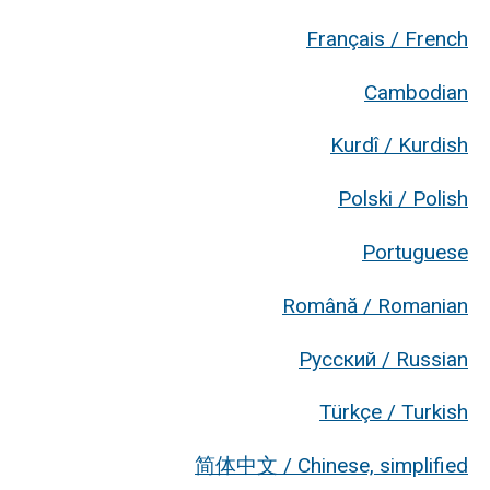
Français / French
Cambodian
Kurdî / Kurdish
Polski / Polish
Portuguese
Română / Romanian
Русский / Russian
Türkçe / Turkish
简体中文 / Chinese, simplified