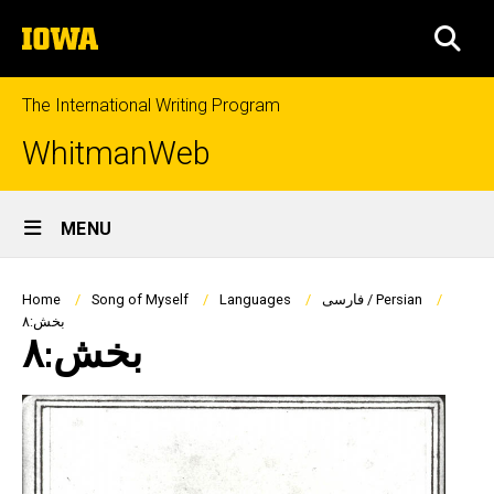
Skip
The
to
SEA
University
main
of
content
Iowa
The International Writing Program
WhitmanWeb
Site
MENU
Main
Navigation
Breadcrumb
فارسی / Persian
Languages
Song of Myself
Home
بخش:۸
بخش:۸