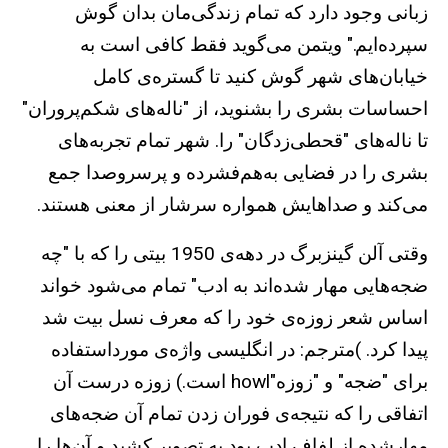
زبانی وجود دارد که تمام زندگی‌مان بدان گوش
سپرده‌ایم." ویتمن می‌گوید فقط کافی است به
خیابان‌های شهر گوش کنید تا گستره‌ی کامل
احساسات بشری را بشنوید، از "ناله‌های شکم‌پروران"
تا ناله‌های "قحطی‌زدگان" را. شهر تمام تجربه‌های
بشری را در فضایی به‌هم‌فشرده و پرسروصدا جمع
می‌کند و صداهایش همواره سرشار از معنی هستند.
وقتی آلن گینزبرگ در دهه‌ی 1950 بیتی را که با "چه
ضجه‌هایی مهار شده‌اند به ادب" تمام می‌شود خواند
اساس شعر زوزه‌ی خود را که معرف نسل بیت شد
پیدا کرد. )مترجم: در انگلیسی واژه‌ی مورداستفاده
برای "ضجه" و "زوزه"howl است.) زوزه درست آن
اتفاقی را که نتیجه‌ی فوران زدن تمام آن ضجه‌های
مهار‌شده از لفاف ادب بود به تصویر کشید و آن‌ها را