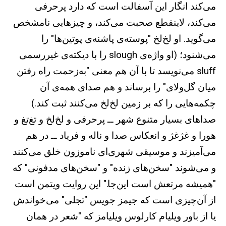
می‌کند انگار این آسفالت است که دارد پرحرفی
می‌کند، لاینقطع صحبت می‌کند، و چیزهایی نامشخص
می‌گوید. او لخ‌لخ "پوسته‌ی پاشنه‌ی پوتین‌ها" را
می‌شنود؛ (او واژه‌ی ‌‌slough را با دیکته‌ی غیررسمی
sluff می‌نویسد تا با آن هم معنی "به‌زحمت راه رفتن
میان گل‌ولای" را برساند و هم صدای همه‌ی آن
چکمه‌هایی را که بر زمین لخ‌لخ می‌کنند ثبت کند.)
صداهای بسیار متنوع شهر ــ پرحرفی و لخ‌لخ و تغ‌تغ و
هورا و غژغژ و انعکاس صدا و ناله و فریاد ــ در هم
می‌آمیزند و موسیقی شهری‌ای ناموزون خلق می‌کنند
و می‌شوند "سخن‌های زنده" و "سخن‌های مدفونی" که
"همیشه مرتعش است این‌جا." این روایت ویتمن است
از آن‌چیزی است که جیمز جویس "تجلی" می‌خواندش
یا از باور ویلیام کارلوس ویلیامز که "شعر در همان