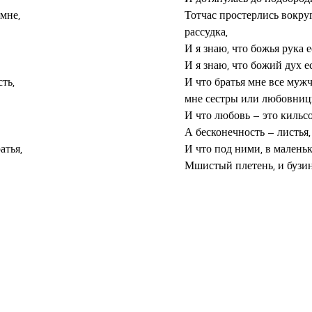
не,

Тотчас простерлись вокруг
рассудка,

И я знаю, что божья рука е
И я знаю, что божий дух ес
ь,

И что братья мне все мужч
мне сестры или любовницы
И что любовь – это кильсо
А бесконечность – листья,
тья,

И что под ними, в малень
Мшистый плетень, и бузина