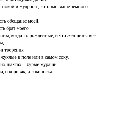
 покой и мудрость, которые выше земного 

сть обещанье моей,

ть брат моего,

ины, когда-то рожденные, и что женщины все 

,

н творения,

 жухлые в поле или в самом соку,

ких шахтах – бурые мураши,

, и коровяк, и лаконоска.