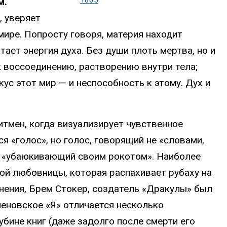
1865
м.
, уверяет
мире. Попросту говоря, материя находит
тает энергия духа. Без души плоть мертва, но и
к воссоединению, растворению внутри тела;
ус этот мир — и неспособность к этому. Дух и
итмен, когда визуализирует чувственное
ся «голос», но голос, говорящий не «словами,
шь «убаюкивающий своим рокотом». Наиболее
ой любовницы, которая распахивает рубаху на
омнения, Брем Стокер, создатель «Дракулы» был
еновское «Я» отличается несколько
бине книг (даже задолго после смерти его