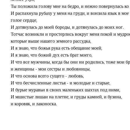
Ты положила голову мне на бедро, и нежно повернулась ко м
И распахнула рубаху у меня на груди, и вонзила язык в мое

голое сердце,

И дотянулась до моей бороды, и дотянулась до моих ног.

Тотчас возникли и простерлись вокруг меня покой и мудрост
которые выше нашего земного рассудка,

И я знаю, что божья рука есть обещание моей,

И я знаю, что божий дух есть брат моего,

И что все мужчины, когда бы они ни родились, тоже мои бра
и женщины - мои сестры и любовницы,

И что основа всего сущего - любовь,

И что бесчисленные листья - и молодые и старые,

И бурые муравьи в своих маленьких шахтах под ними,

И мшистые лишаи на плетне, и груды камней, и бузина,

и коровяк, и лаконоска.