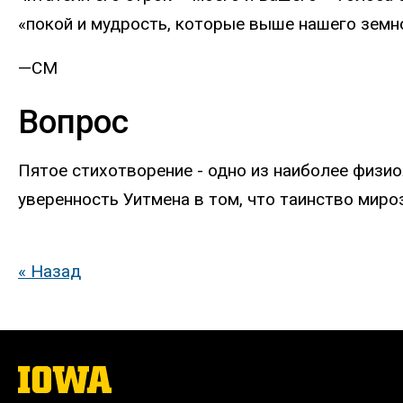
«покой и мудрость, которые выше нашего земно
—CM
Вопрос
Пятое стихотворение - одно из наиболее физи
уверенность Уитмена в том, что таинство мир
« Назад
The
University