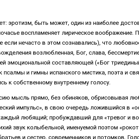
: эротизм, быть может, один из наиболее достов
дночасье воспламеняет лирическое воображение. 
е если нечасто в этом сознавались), что любовно
вожделения возлюбленная, Бог, слава, бессмерти
й эмоциональной составляющей («Бог триединый, 
 псалмы и гимны испанского мистика, поэта и свя
ь к собственному внутреннему голосу.
сию мысль прямо, без обиняков, обрисовывая люб
еский импульс», в свою очередь ложившийся в «о
каждый любящий; пробуждавший для «тревог и вол
ихий звук колыбельной, именуемой поэтом «рокот
братьев и сестер, современников и потомков. Гол