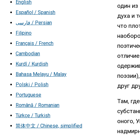
English
один из
Español / Spanish
духа и 
فارسی / Persian
что пло
Filipino
наоборо
Français / French
поэтиче
Cambodian
отличие
Kurdî / Kurdish
одержив
Bahasa Melayu / Malay
поэзии)
Polski / Polish
друг др
Portuguese
Там, гд
Română / Romanian
субстан
Türkçe / Turkish
оного, 
简体中文 / Chinese, simplified
надмирн