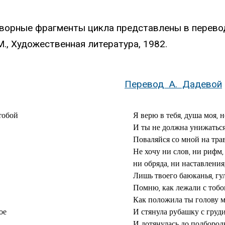
ворные фрагменты цикла представлены в перевод
М., Художественная литература, 1982.
Перевод A. Дадевoй
тобой

Я верю в тебя, душа моя, 
И ты не должна унижаться 
Поваляйся со мной на трав
Не хочу ни слов, ни рифм,
ни обряда, ни наставления
Лишь твоего баюканья, гул
Помню, как лежали с тобо
Как положила ты голову мн
е

И стянула рубашку с груди
И дотянулась до подбородка