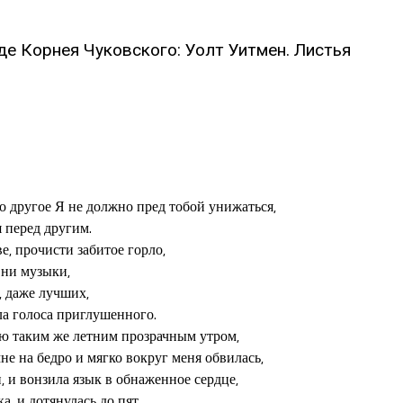
е Корнея Чуковского: Уолт Уитмен. Листья
но другое Я не должно пред тобой унижаться,

перед другим.

е, прочисти забитое горло,

 ни музыки,

, даже лучших,

а голоса приглушенного.

ю таким же летним прозрачным утром,

е на бедро и мягко вокруг меня обвилась,

, и вонзила язык в обнаженное сердце,

, и дотянулась до пят.
