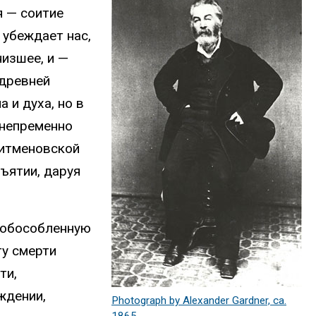
я — соитие
 убеждает нас,
низшее, и —
 древней
 и духа, но в
 непременно
уитменовской
ъятии, даруя
к обособленную
ту смерти
ти,
ждении,
Photograph by Alexander Gardner, ca.