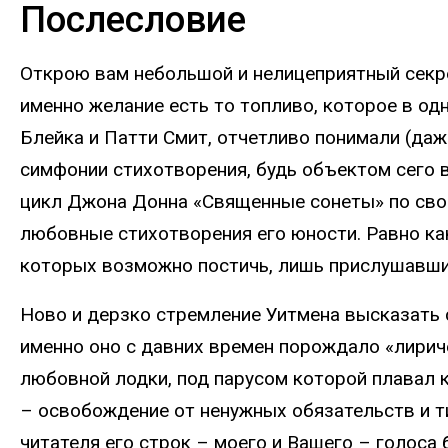
Послесловие
Открою вам небольшой и нелицеприятный секрет
именно желание есть то топливо, которое в о
Блейка и Патти Смит, отчетливо понимали (даж
симфонии стихотворения, будь объектом сего 
цикл Джона Донна «Священные сонеты» по свое
любовные стихотворения его юности. Равно как
которых возможно постичь, лишь прислушавшис
Ново и дерзко стремление Уитмена высказать 
именно оно с давних времен порождало «лирич
любовной лодки, под парусом которой плавал 
– освобождение от ненужных обязательств и т
читателя его строк – моего и Вашего – голоса 