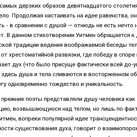
 самых дерзких образов девятнадцатого столети
телo. Продолжая настаивать на идее равенства, он
ть - в сравнении с душой — отнюдь не есть нечто 
т. В данном стихотворении Уитмен обращается к
ской традиции ведения воображаемой беседы тела
 от хрестоматийной развязки, где победу в споре
ает дух (что было присуще фактически всей до-
, здесь душа и тела сливаются в восторженном об
угу одновременно тождество и уникальность.
е прежние поэты представляли душу человека ка
цию, возвышающуюся над телом, но лишь по фак
Уитмен, вопреки популярной идее трансцендентнос
ости существования духа, говорит о взаимопоро